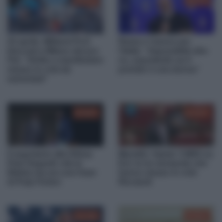
00:19
01:11
25 aprile. Militanti PLD
Rama e l’amore per
bloccati a Milano dai pro
l’Italia: “Impossibile dire
Pal: “Diritto a manifestare
no, soprattutto se il
messo in crisi da
premier è una donna”
estremisti”
00:47
03:37
Il segretario alla Difesa
Marattin ‘blasta’ il M5S su
Pete Hegseth cita la
Eni: le tre domande che
Bibbia ma era una frase
hanno messo in crisi
di Pulp Fiction
Ricciardi
01:59
02:34