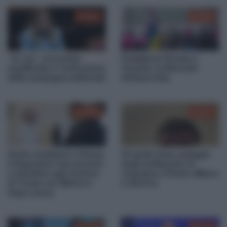
00:51
01:09
“Si, ma”, la premier
Padiglione Russia a
equilibrista e l’anticamera
Venezia: la Biennale
della campagna elettorale
dell’ipocrisia
01:06
02:37
Rubio mediatore a Roma,
25 aprile festa ostaggio
il Segretario Usa proverà
degli antifascisti, la
a rimediare agli svarioni
vergogna a Roma, Milano
di Trump con Meloni e
e Genova
Papa Leone