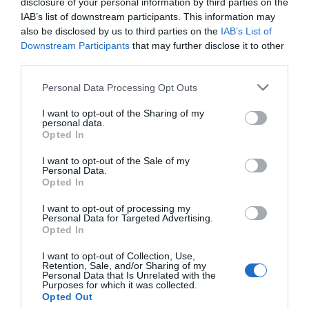
03:01
disclosure of your personal information by third parties on the
IAB’s list of downstream participants. This information may
also be disclosed by us to third parties on the
IAB’s List of
Downstream Participants
that may further disclose it to other
Cronaca
third parties.
L’emozionante laser show sul Cervino per celebrare i
90 anni della funivia tra Cervinia e Plan Maison
Please note that this website/app uses one or more Google
Personal Data Processing Opt Outs
services and may gather and store information including but
not limited to your visit or usage behaviour. You may click to
I want to opt-out of the Sharing of my
00:14
personal data.
grant or deny consent to Google and its third-party tags to
Opted In
use your data for below specified purposes in below Google
consent section.
I want to opt-out of the Sale of my
Personal Data.
Ambiente
Opted In
Orso attraversa il lago di Lamar
I want to opt-out of processing my
01:18
Personal Data for Targeted Advertising.
Opted In
I want to opt-out of Collection, Use,
Retention, Sale, and/or Sharing of my
Sport
Personal Data that Is Unrelated with the
Purposes for which it was collected.
Argentina in finale, Napoli esplode di gioia: la festa ai
Opted Out
Quartieri Spagnoli