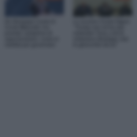
Da Giuseppe Conte al
Lo scontro Conte-Tajani:
Conte Mascetti, l’ex
“Trump non mi ha mai
premier campione di
chiamato Tony, a lei la
opportunismo: come si
chiamava Giuseppi, mai
cambia per governare
in ginocchio da lui”