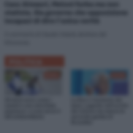
Caso Almasri, Meloni furba ma non
statista. Sia governo che opposizione
incapaci di dire l’unica verità
Il commento di Claudio Velardi, direttore del
Riformista.
POLITICA
03:08
01:09
Gli ebrei sono come i
La Bce e l’aumento dei
nazisti è una minchiata
tassi, Lagarde nell’occhio
pazzesca: a cosa serve il
del ciclone ma manca la
ddl antisemitismo
seconda gamba di
Bruxelles