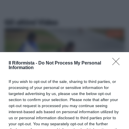
Gli ultimi Video
03:08
Politica
Gli ebrei sono come i nazisti è una minchiata pazzesca:
Il Riformista -
Do Not Process My Personal
Information
a cosa serve il ddl antisemitismo
If you wish to opt-out of the sale, sharing to third parties, or
06:31
processing of your personal or sensitive information for
targeted advertising by us, please use the below opt-out
section to confirm your selection. Please note that after your
Giustizia
opt-out request is processed you may continue seeing
Querele temerarie, l’intervento integrale di Walter Verini
interest-based ads based on personal information utilized by
al convegno promosso da Riformista e Unità
us or personal information disclosed to third parties prior to
your opt-out. You may separately opt-out of the further