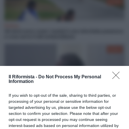
03:08
Politica
Gli ebrei sono come i nazisti è una minchiata pazzesca:
a cosa serve il ddl antisemitismo
06:31
Giustizia
Il Riformista -
Do Not Process My Personal
Querele temerarie, l’intervento integrale di Walter Verini
Information
al convegno promosso da Riformista e Unità
If you wish to opt-out of the sale, sharing to third parties, or
03:01
processing of your personal or sensitive information for
targeted advertising by us, please use the below opt-out
section to confirm your selection. Please note that after your
opt-out request is processed you may continue seeing
Cronaca
interest-based ads based on personal information utilized by
L’emozionante laser show sul Cervino per celebrare i