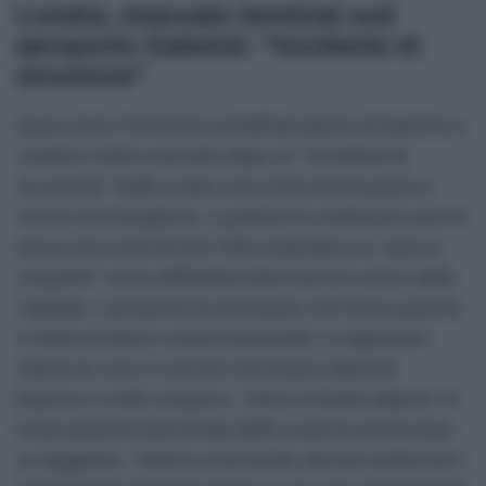
Londra, evacuato terminal sud
aeroporto Gatwick: “Incidente di
sicurezza”
Quasi tutto il terminal sud dell’aeroporto di Gatwick a
Londra è stato evacuato dopo un “incidente di
sicurezza”. Nello scaloi sono intervenuti polizia e
servizi di emergenza. La polizia di Londra poco prima
aveva reso noto di aver fatto esplodere un “pacco
sospetto” vicino all’Ambasciata Usa nel centro della
Capitale. L’aeroporto ha dichiarato che l’evacuazione
è stata avviata in via precauzionale; si registrano
ritardi nei voli e il servizio ferroviario Gatwick
Express è stato sospeso. Tutto è iniziato dopo le 10
locali quando il personale dello scalo ha annunciato
ai viaggiatori: “stiamo evacuando, dovete andarvene”,