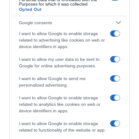
ABBONAMENT
Purposes for which it was collected.
Opted Out
Google consents
I want to allow Google to enable storage
related to advertising like cookies on web or
device identifiers in apps.
I want to allow my user data to be sent to
Google for online advertising purposes.
I want to allow Google to send me
Sfoglia, scarica e leggi l'edizione digitale del
quotidiano(PDF) su PC, tablet o smartphone.
personalized advertising.
I want to allow Google to enable storage
ABBONATI SUBITO
related to analytics like cookies on web or
device identifiers in apps.
I want to allow Google to enable storage
related to functionality of the website or app.