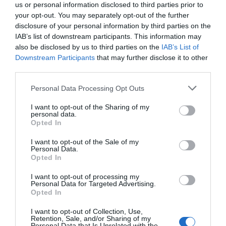
90 anni della funivia tra Cervinia e Plan Maison
us or personal information disclosed to third parties prior to
your opt-out. You may separately opt-out of the further
disclosure of your personal information by third parties on the
00:14
IAB’s list of downstream participants. This information may
also be disclosed by us to third parties on the
IAB’s List of
Downstream Participants
that may further disclose it to other
third parties.
Ambiente
Orso attraversa il lago di Lamar
Please note that this website/app uses one or more Google
Personal Data Processing Opt Outs
services and may gather and store information including but
01:18
not limited to your visit or usage behaviour. You may click to
I want to opt-out of the Sharing of my
personal data.
grant or deny consent to Google and its third-party tags to
Opted In
use your data for below specified purposes in below Google
consent section.
I want to opt-out of the Sale of my
Sport
Personal Data.
Argentina in finale, Napoli esplode di gioia: la festa ai
Opted In
Quartieri Spagnoli
I want to opt-out of processing my
Personal Data for Targeted Advertising.
Opted In
I want to opt-out of Collection, Use,
Retention, Sale, and/or Sharing of my
Personal Data that Is Unrelated with the