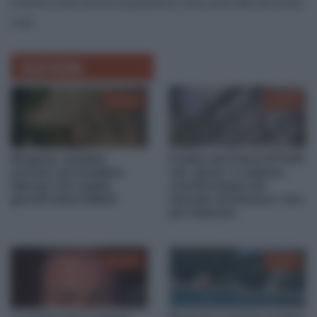
mentre interveniva la polizia in una zona del terminal
sud.
ESTERI
00:58
00:37
Bulgaria, naziskin
Il video del drone di Putin
provano ad assaltare
che ‘gioca’ e colpisce
albergo che ospita
commerciante nel
giovani ebrei italiani
mercato di Kherson: vivo
per miracolo
01:31
00:22