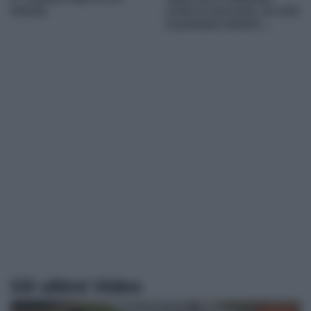
minuto
come si racconta, se solo
si potesse entrare…
Gli ultimi Video