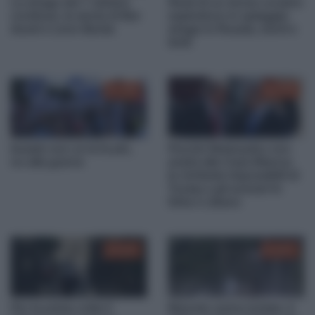
La strage del 7 ottobre
Resti di un drone ucraino
continua: la storia di Bar
esplodono in spiaggia:
Asraf e Liron Barda
strage in Russia, morti e
feriti
01:26
01:47
Israele non ce la fa più,
Perché Netanyahu non
no alla guerra
andrà alla Casa Bianca:
le richieste impossibili di
Trump e gli scenari in
Siria e Libano
02:35
00:57
Per la prima volta il
Bisonte carica turista: il