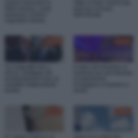
Libano riconosce lo
video, le foto, l’arrivo del
Stato ebraico: come
pick-up e la furia
andranno a finire i
dell’animale
negoziati a Roma
02:02
00:28
Tra realpolitik Iran e
Il video del finestrino in
ritorno obbligato dei
frantumi sul volo Ryanair,
bombardamenti Usa, la
le mascherine
variabile indipendente
d’ossigeno e il panico a
Israele
bordo
01:13
00:57
Il 7 ottobre 2023 in un
Gaza non è distrutta